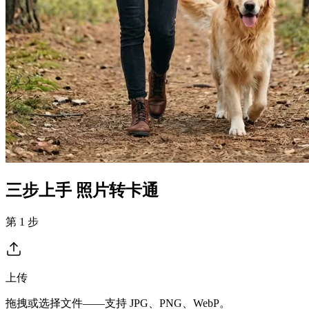
三步上手 照片转卡通
第 1 步
上传
拖拽或选择文件——支持 JPG、PNG、WebP。